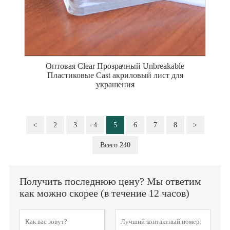
Оптовая Clear Прозрачный Unbreakable
Пластиковые Cast акриловый лист для
украшения
<
2
3
4
5
6
7
8
>
Всего 240
Получить последнюю цену? Мы ответим
как можно скорее (в течение 12 часов)