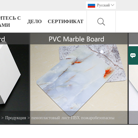
Pусский

ИТЕСЬ С
ДЕЛО
СЕРТИФИКАТ
АМИ

>
Продукция
>
пенопластовый лист ПВХ пожаробезопасны