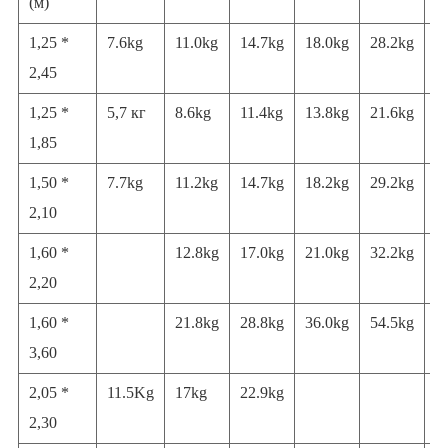
(м)
1,25 *
7.6kg
11.0kg
14.7kg
18.0kg
28.2kg
3
2,45
1,25 *
5,7 кг
8.6kg
11.4kg
13.8kg
21.6kg
2
1,85
1,50 *
7.7kg
11.2kg
14.7kg
18.2kg
29.2kg
3
2,10
1,60 *
12.8kg
17.0kg
21.0kg
32.2kg
4
2,20
1,60 *
21.8kg
28.8kg
36.0kg
54.5kg
6
3,60
2,05 *
11.5Kg
17kg
22.9kg
2,30