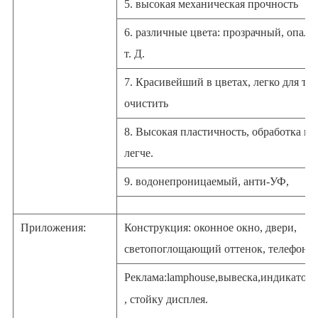
5. высокая механическая прочность
6. различные цвета: прозрачный, опало
т. Д.
7. Красивейший в цветах, легко для то
очистить
8. Высокая пластичность, обработка и
легче.
9. водонепроницаемый, анти-УФ,
Приложения:
Конструкция: оконное окно, двери,
светопоглощающий оттенок, телефонна
Реклама:
lamphouse
,
вывеска
,
индикатор
, стойку дисплея.